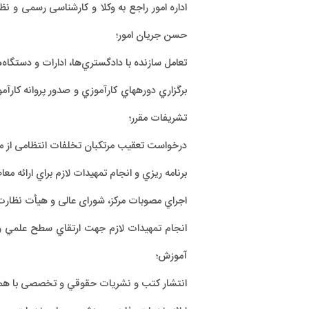
اداره امور راجع به وکلا و کارشناسی رسمی و ن
حسن جريان امور؛
تعامل سازنده با دادگستري‌ها، ادارات و دستگا
برگزاري دوره­هاي کارآموزي و صدور پروانه کارآم
تشریفات مقرر؛
درخواست تعقيب مرتکبان تخلفات انتظامی از مر
برنامه ريزي و انجام تمهيدات لازم براي ارائه م
اجراي مصوبات مرکز، شورای عالی و هیأت نظار
انجام تمهیدات لازم جهت ارتقاي سطح علمي و 
آموزش؛
انتشار كتب و نشريات حقوقي و تخصصی با هم